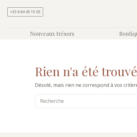
Aller au contenu
+33 6 84 45 15 03
Nouveaux trésors
Boutiq
Rien n'a été trouv
Désolé, mais rien ne correspond à vos critèr