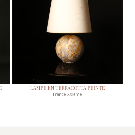
E
LAMPE EN TERRACOTTA PEINTE
France XXIème